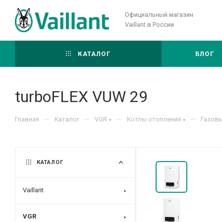
Официальный магазин
Vaillant в России
КАТАЛОГ
БЛОГ
turboFLEX VUW 29
—
—
—
—
Главная
Каталог
VGR
Котлы отопления
Газов
КАТАЛОГ
Vaillant
VGR