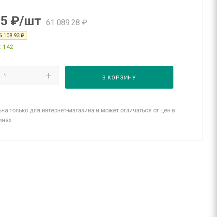
35
₽
/шт
61 089.28
₽
6 108.93
₽
: 142
В КОРЗИНУ
на только для интернет-магазина и может отличаться от цен в
инах