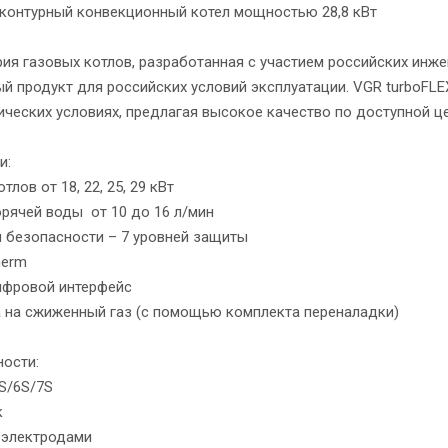
контурный конвекционный котел мощностью 28,8 кВт
ия газовых котлов, разработанная с участием российских инж
й продукт для российских условий эксплуатации. VGR turboFL
ических условиях, предлагая высокое качество по доступной це
и:
лов от 18, 22, 25, 29 кВт
орячей воды от 10 до 16 л/мин
ы безопасности – 7 уровней защиты
herm
ифровой интерфейс
 на сжиженный газ (с помощью комплекта переналадки)
ости:
5S/6S/7S
к
3 электродами