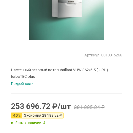
Артикул:
0010015266
Настенный газовый котел Vaillant VUW 362/5-5 (H-RU)
turboTEC plus
Подробности
253 696.72
₽
/шт
281 885.24
₽
-
10
%
Экономия
28 188.52
₽
Есть в наличии: 41