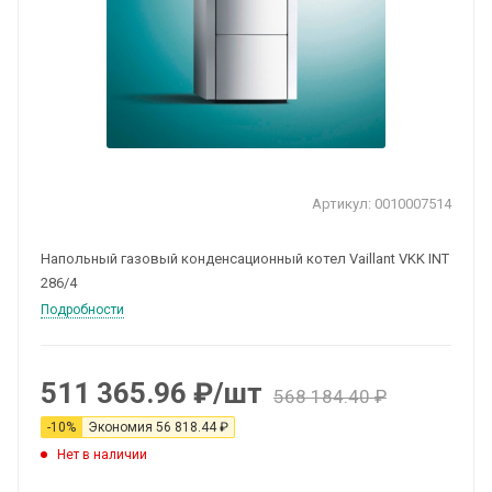
Артикул:
0010007514
Напольный газовый конденсационный котел Vaillant VKK INT
286/4
Подробности
511 365.96
₽
/шт
568 184.40
₽
-
10
%
Экономия
56 818.44
₽
Нет в наличии