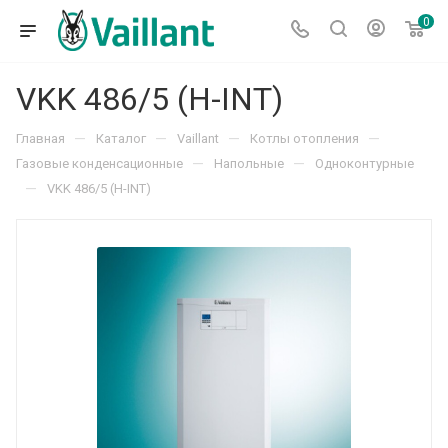
0
VKK 486/5 (H-INT)
—
—
—
—
Главная
Каталог
Vaillant
Котлы отопления
—
—
Газовые конденсационные
Напольные
Одноконтурные
—
VKK 486/5 (H-INT)